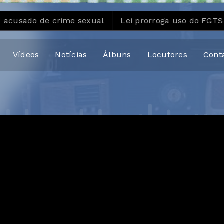
o de crime sexual
Lei prorroga uso do FGTS em hospi
Vídeos
Notícias
Álbuns
Locutores
Cont