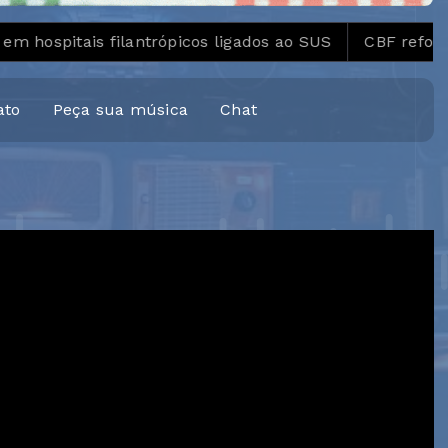
tais filantrópicos ligados ao SUS
CBF reforça paral
ato
Peça sua música
Chat