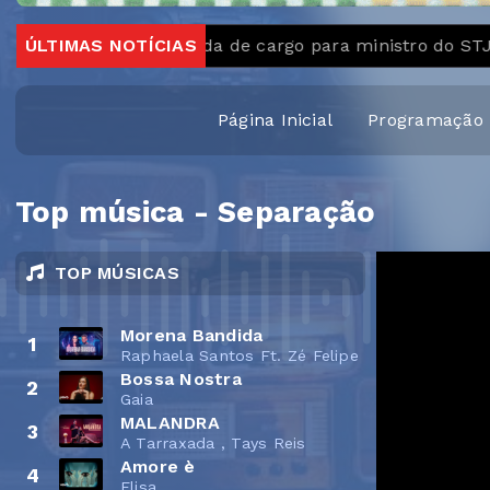
PGR pede perda de cargo para ministro do STJ acusad
ÚLTIMAS NOTÍCIAS
Página Inicial
Programação
Top música - Separação
TOP MÚSICAS
Morena Bandida
1
Raphaela Santos Ft. Zé Felipe
Bossa Nostra
2
Gaia
MALANDRA
3
A Tarraxada , Tays Reis
Amore è
4
Elisa