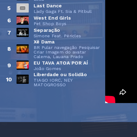
Last Dance
5
Lady Gaga Ft. Sia & Pitbull
West End Girls
6
Pet Shop Boys
Separação
7
Simone Feat. Péricles
Xê Dama
BR Pular navegação Pesquisar
8
Criar Imagem do avatar
Calema, Lauana Prado
EU TAVA ATOA POR AÍ
9
João Gomes
Liberdade ou Solidão
10
TIAGO IORC, NEY
MATOGROSSO