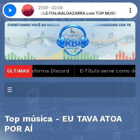
21:00 - 22:59
m TOP MUSIC BRASILE ITALIA
- Parte 4
Algazarra - Parte 4
ALGAZARRA com TOP MUSIC BRASILE ITAL
vestiga plataforma Discord
ÚLTIMAS
E-Título serve como docu
Top música - EU TAVA ATOA
POR AÍ