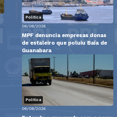
Politica
06/08/2026
MPF denuncia empresas donas
de estaleiro que poluiu Baía de
Guanabara
Politica
06/08/2026