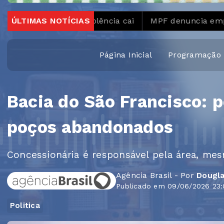
nadimplência cai
ÚLTIMAS NOTÍCIAS
MPF denuncia empresas donas de e
Página Inicial
Programação
Bacia do São Francisco: p
poços abandonados
Concessionária é responsável pela área, me
Agência Brasil - Por
Dougla
Publicado em 09/06/2026 23:
Politica