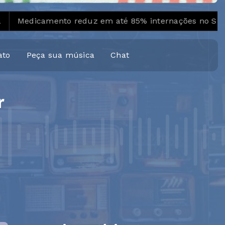
reduz em até 85% internações no SUS por fibrose císt
ato
Peça sua música
Chat
r