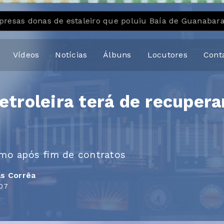
staleiro que poluiu Baía de Guanabara
Medicamento 
Vídeos
Notícias
Álbuns
Locutores
Cont
etroleira terá de recupera
smo após fim de contratos
s Corrêa
07