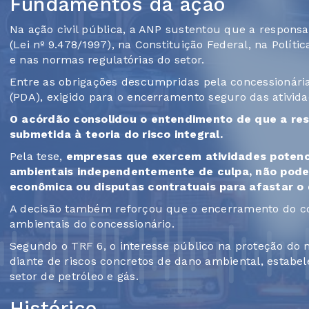
Fundamentos da ação
Na ação civil pública, a ANP sustentou que a respons
(Lei nº 9.478/1997), na Constituição Federal, na Polít
e nas normas regulatórias do setor.
Entre as obrigações descumpridas pela concessionári
(PDA), exigido para o encerramento seguro das ativid
O acórdão consolidou o entendimento de que a res
submetida à teoria do risco integral.
Pela tese,
empresas que exercem atividades potenc
ambientais independentemente de culpa, não podend
econômica ou disputas contratuais para afastar o 
A decisão também reforçou que o encerramento do co
ambientais do concessionário.
Segundo o TRF 6, o interesse público na proteção do 
diante de riscos concretos de dano ambiental, estab
setor de petróleo e gás.
Histórico