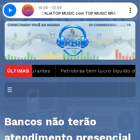
14:00 - 12:59
C BRASILE ITALIA
Super tarde - Parte 1
TOP MUSIC com TOP MUSIC BRASILE ITALIA
taurantes
ÚLTIMAS
Petrobras tem lucro líquido de R$ 52,4 bi
Bancos não terão
atendimento presencial