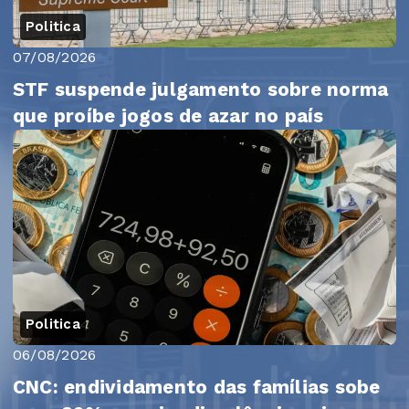
Politica
07/08/2026
STF suspende julgamento sobre norma
que proíbe jogos de azar no país
Politica
06/08/2026
CNC: endividamento das famílias sobe