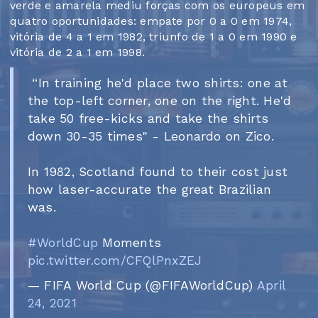
verde e amarela mediu forças com os europeus em
quatro oportunidades: empate por 0 a 0 em 1974,
vitória de 4 a 1 em 1982, triunfo de 1 a 0 em 1990 e
vitória de 2 a 1 em 1998.
️ “In training he'd place two shirts: one at
the top-left corner, one on the right. He'd
take 50 free-kicks and take the shirts
down 30-35 times" - Leonardo on Zico.
In 1982, Scotland found to their cost just
how laser-accurate the great Brazilian
was.
#WorldCup
Moments
pic.twitter.com/CFQlPnxZEJ
— FIFA World Cup (@FIFAWorldCup)
April
24, 2021