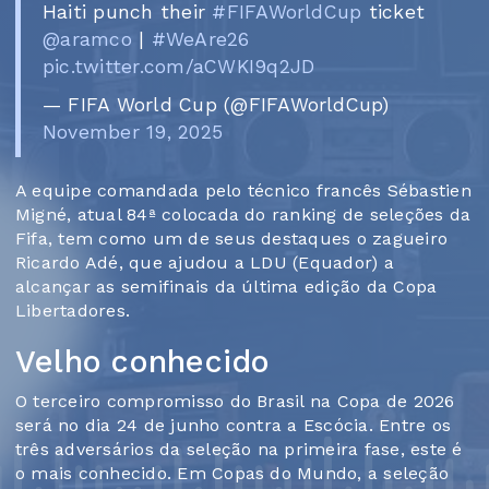
Haiti punch their
#FIFAWorldCup
ticket
️
@aramco
|
#WeAre26
pic.twitter.com/aCWKI9q2JD
— FIFA World Cup (@FIFAWorldCup)
November 19, 2025
A equipe comandada pelo técnico francês Sébastien
Migné, atual 84ª colocada do ranking de seleções da
Fifa, tem como um de seus destaques o zagueiro
Ricardo Adé, que ajudou a LDU (Equador) a
alcançar as semifinais da última edição da Copa
Libertadores.
Velho conhecido
O terceiro compromisso do Brasil na Copa de 2026
será no dia 24 de junho contra a Escócia. Entre os
três adversários da seleção na primeira fase, este é
o mais conhecido. Em Copas do Mundo, a seleção