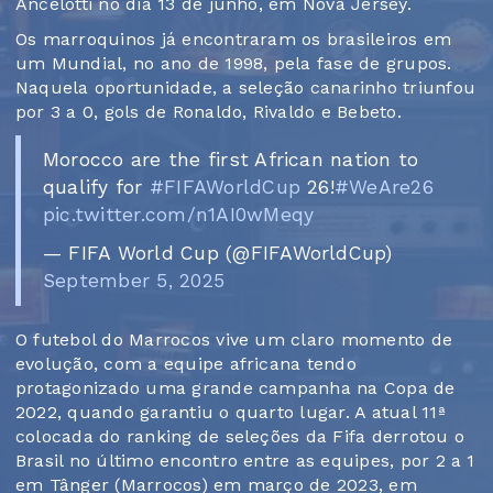
Ancelotti no dia 13 de junho, em Nova Jersey.
Os marroquinos já encontraram os brasileiros em
um Mundial, no ano de 1998, pela fase de grupos.
Naquela oportunidade, a seleção canarinho triunfou
por 3 a 0, gols de Ronaldo, Rivaldo e Bebeto.
Morocco are the first African nation to
qualify for
#FIFAWorldCup
26!
#WeAre26
pic.twitter.com/n1AI0wMeqy
— FIFA World Cup (@FIFAWorldCup)
September 5, 2025
O futebol do Marrocos vive um claro momento de
evolução, com a equipe africana tendo
protagonizado uma grande campanha na Copa de
2022, quando garantiu o quarto lugar. A atual 11ª
colocada do ranking de seleções da Fifa derrotou o
Brasil no último encontro entre as equipes, por 2 a 1
em Tânger (Marrocos) em março de 2023, em